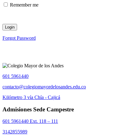
Remember me
Forgot Password
601 5961440
contacto@colegiomayordelosandes.edu.co
Kilómetro 3 vía Chía - Cajicá
Admisiones Sede Campestre
601 5961440 Ext. 118 – 111
3142855989