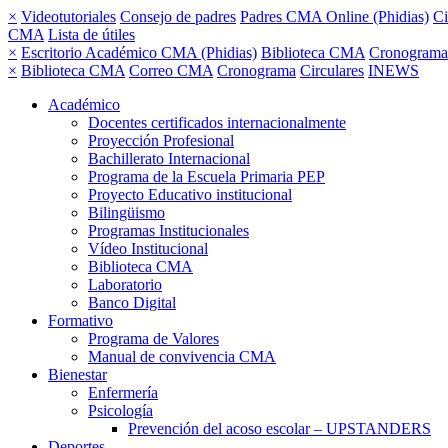
×
Videotutoriales
Consejo de padres
Padres CMA Online (Phidias)
Ci
CMA
Lista de útiles
×
Escritorio Académico CMA (Phidias)
Biblioteca CMA
Cronograma
×
Biblioteca CMA
Correo CMA
Cronograma
Circulares
INEWS
Académico
Docentes certificados internacionalmente
Proyección Profesional
Bachillerato Internacional
Programa de la Escuela Primaria PEP
Proyecto Educativo institucional
Bilingüismo
Programas Institucionales
Vídeo Institucional
Biblioteca CMA
Laboratorio
Banco Digital
Formativo
Programa de Valores
Manual de convivencia CMA
Bienestar
Enfermería
Psicología
Prevención del acoso escolar – UPSTANDERS
Deportes