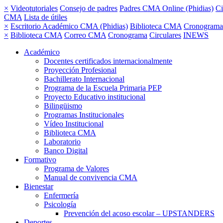
×
Videotutoriales
Consejo de padres
Padres CMA Online (Phidias)
Ci
CMA
Lista de útiles
×
Escritorio Académico CMA (Phidias)
Biblioteca CMA
Cronograma
×
Biblioteca CMA
Correo CMA
Cronograma
Circulares
INEWS
Académico
Docentes certificados internacionalmente
Proyección Profesional
Bachillerato Internacional
Programa de la Escuela Primaria PEP
Proyecto Educativo institucional
Bilingüismo
Programas Institucionales
Vídeo Institucional
Biblioteca CMA
Laboratorio
Banco Digital
Formativo
Programa de Valores
Manual de convivencia CMA
Bienestar
Enfermería
Psicología
Prevención del acoso escolar – UPSTANDERS
Deportes