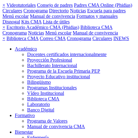
×
Videotutoriales
Consejo de padres
Padres CMA Online (Phidias)
Circulares
Cronograma
Directorio
Noticias
Escuela para padres
Menú escolar
Manual de convivencia
Formatos y manuales
Disnogal
Kits CMA
Lista de útiles
×
Escritorio Académico CMA (Phidias)
Biblioteca CMA
Cronograma
Noticias
Menú escolar
Manual de convivencia
×
Biblioteca CMA
Correo CMA
Cronograma
Circulares
INEWS
Académico
Docentes certificados internacionalmente
Proyección Profesional
Bachillerato Internacional
Programa de la Escuela Primaria PEP
Proyecto Educativo institucional
Bilingüismo
Programas Institucionales
Vídeo Institucional
Biblioteca CMA
Laboratorio
Banco Digital
Formativo
Programa de Valores
Manual de convivencia CMA
Bienestar
Enfermería