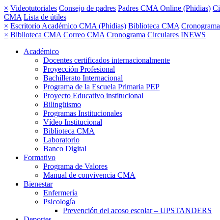
×
Videotutoriales
Consejo de padres
Padres CMA Online (Phidias)
Ci
CMA
Lista de útiles
×
Escritorio Académico CMA (Phidias)
Biblioteca CMA
Cronograma
×
Biblioteca CMA
Correo CMA
Cronograma
Circulares
INEWS
Académico
Docentes certificados internacionalmente
Proyección Profesional
Bachillerato Internacional
Programa de la Escuela Primaria PEP
Proyecto Educativo institucional
Bilingüismo
Programas Institucionales
Vídeo Institucional
Biblioteca CMA
Laboratorio
Banco Digital
Formativo
Programa de Valores
Manual de convivencia CMA
Bienestar
Enfermería
Psicología
Prevención del acoso escolar – UPSTANDERS
Deportes