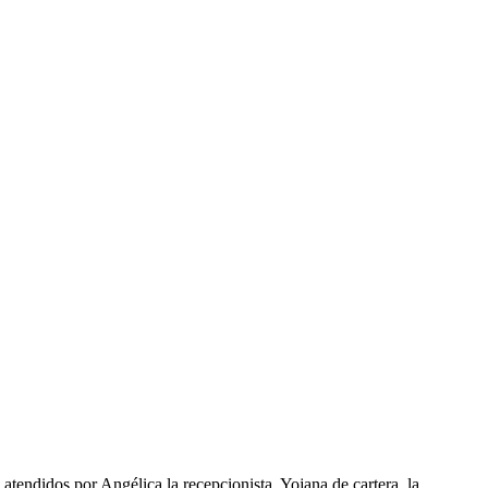
tendidos por Angélica la recepcionista, Yojana de cartera, la