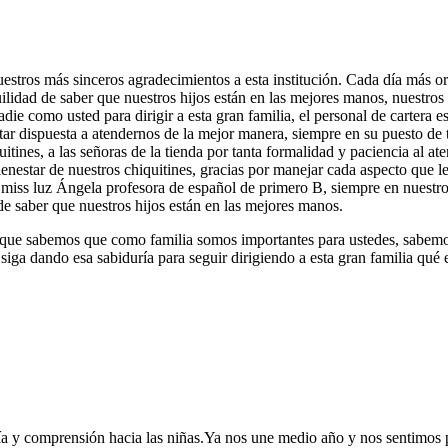
stros más sinceros agradecimientos a esta institución. Cada día más org
ilidad de saber que nuestros hijos están en las mejores manos, nuestros
nadie como usted para dirigir a esta gran familia, el personal de carter
tar dispuesta a atendernos de la mejor manera, siempre en su puesto de
ines, a las señoras de la tienda por tanta formalidad y paciencia al aten
enestar de nuestros chiquitines, gracias por manejar cada aspecto que le
a miss luz Ángela profesora de español de primero B, siempre en nuestr
de saber que nuestros hijos están en las mejores manos.
 porque sabemos que como familia somos importantes para ustedes, sabem
 siga dando esa sabiduría para seguir dirigiendo a esta gran familia qué
ía y comprensión hacia las niñas.Ya nos une medio año y nos sentimos p