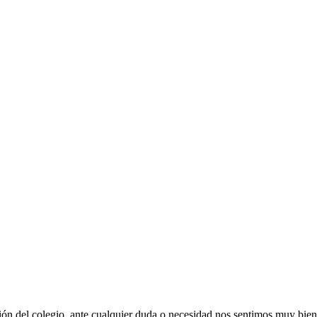
ón del colegio, ante cualquier duda o necesidad nos sentimos muy bien a