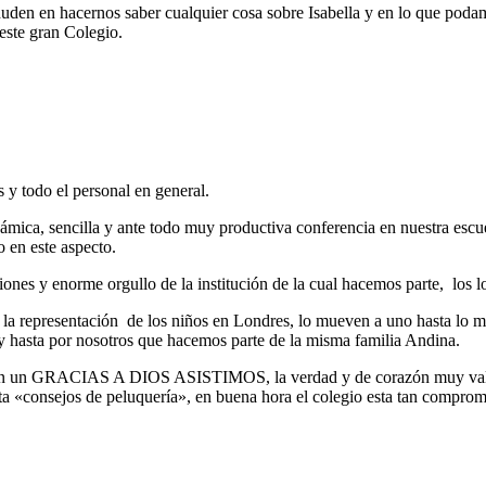
uden en hacernos saber cualquier cosa sobre Isabella y en lo que podam
este gran Colegio.
 y todo el personal en general.
námica, sencilla y ante todo muy productiva conferencia en nuestra escu
o en este aspecto.
siones y enorme orgullo de la institución de la cual hacemos parte, los l
a representación de los niños en Londres, lo mueven a uno hasta lo más
o y hasta por nosotros que hacemos parte de la misma familia Andina.
ir en un GRACIAS A DIOS ASISTIMOS, la verdad y de corazón muy valios
ista «consejos de peluquería», en buena hora el colegio esta tan compr