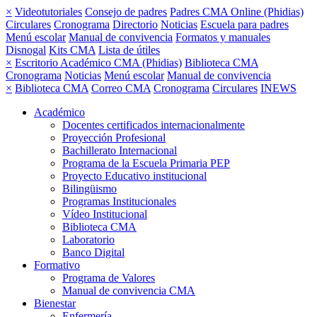
×
Videotutoriales
Consejo de padres
Padres CMA Online (Phidias)
Circulares
Cronograma
Directorio
Noticias
Escuela para padres
Menú escolar
Manual de convivencia
Formatos y manuales
Disnogal
Kits CMA
Lista de útiles
×
Escritorio Académico CMA (Phidias)
Biblioteca CMA
Cronograma
Noticias
Menú escolar
Manual de convivencia
×
Biblioteca CMA
Correo CMA
Cronograma
Circulares
INEWS
Académico
Docentes certificados internacionalmente
Proyección Profesional
Bachillerato Internacional
Programa de la Escuela Primaria PEP
Proyecto Educativo institucional
Bilingüismo
Programas Institucionales
Vídeo Institucional
Biblioteca CMA
Laboratorio
Banco Digital
Formativo
Programa de Valores
Manual de convivencia CMA
Bienestar
Enfermería