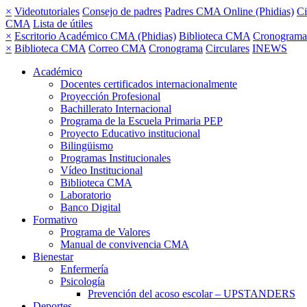
×
Videotutoriales
Consejo de padres
Padres CMA Online (Phidias)
Ci
CMA
Lista de útiles
×
Escritorio Académico CMA (Phidias)
Biblioteca CMA
Cronograma
×
Biblioteca CMA
Correo CMA
Cronograma
Circulares
INEWS
Académico
Docentes certificados internacionalmente
Proyección Profesional
Bachillerato Internacional
Programa de la Escuela Primaria PEP
Proyecto Educativo institucional
Bilingüismo
Programas Institucionales
Vídeo Institucional
Biblioteca CMA
Laboratorio
Banco Digital
Formativo
Programa de Valores
Manual de convivencia CMA
Bienestar
Enfermería
Psicología
Prevención del acoso escolar – UPSTANDERS
Deportes