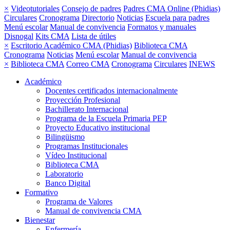
×
Videotutoriales
Consejo de padres
Padres CMA Online (Phidias)
Circulares
Cronograma
Directorio
Noticias
Escuela para padres
Menú escolar
Manual de convivencia
Formatos y manuales
Disnogal
Kits CMA
Lista de útiles
×
Escritorio Académico CMA (Phidias)
Biblioteca CMA
Cronograma
Noticias
Menú escolar
Manual de convivencia
×
Biblioteca CMA
Correo CMA
Cronograma
Circulares
INEWS
Académico
Docentes certificados internacionalmente
Proyección Profesional
Bachillerato Internacional
Programa de la Escuela Primaria PEP
Proyecto Educativo institucional
Bilingüismo
Programas Institucionales
Vídeo Institucional
Biblioteca CMA
Laboratorio
Banco Digital
Formativo
Programa de Valores
Manual de convivencia CMA
Bienestar
Enfermería