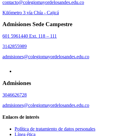
contacto@colegiomayordelosandes.edu.co
Kilómetro 3 vía Chía - Cajicá
Admisiones Sede Campestre
601 5961440 Ext. 118 – 111
3142855989
admisiones@colegiomayordelosandes.edu.co
Admisiones
3046626728
admisiones@colegiomayordelosandes.edu.co
Enlaces de interés
Política de tratamiento de datos personales
Línea ética