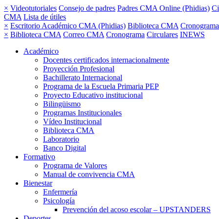
×
Videotutoriales
Consejo de padres
Padres CMA Online (Phidias)
Ci
CMA
Lista de útiles
×
Escritorio Académico CMA (Phidias)
Biblioteca CMA
Cronograma
×
Biblioteca CMA
Correo CMA
Cronograma
Circulares
INEWS
Académico
Docentes certificados internacionalmente
Proyección Profesional
Bachillerato Internacional
Programa de la Escuela Primaria PEP
Proyecto Educativo institucional
Bilingüismo
Programas Institucionales
Vídeo Institucional
Biblioteca CMA
Laboratorio
Banco Digital
Formativo
Programa de Valores
Manual de convivencia CMA
Bienestar
Enfermería
Psicología
Prevención del acoso escolar – UPSTANDERS
Deportes