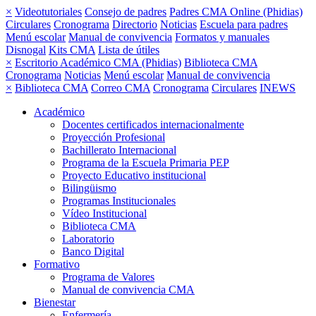
×
Videotutoriales
Consejo de padres
Padres CMA Online (Phidias)
Circulares
Cronograma
Directorio
Noticias
Escuela para padres
Menú escolar
Manual de convivencia
Formatos y manuales
Disnogal
Kits CMA
Lista de útiles
×
Escritorio Académico CMA (Phidias)
Biblioteca CMA
Cronograma
Noticias
Menú escolar
Manual de convivencia
×
Biblioteca CMA
Correo CMA
Cronograma
Circulares
INEWS
Académico
Docentes certificados internacionalmente
Proyección Profesional
Bachillerato Internacional
Programa de la Escuela Primaria PEP
Proyecto Educativo institucional
Bilingüismo
Programas Institucionales
Vídeo Institucional
Biblioteca CMA
Laboratorio
Banco Digital
Formativo
Programa de Valores
Manual de convivencia CMA
Bienestar
Enfermería