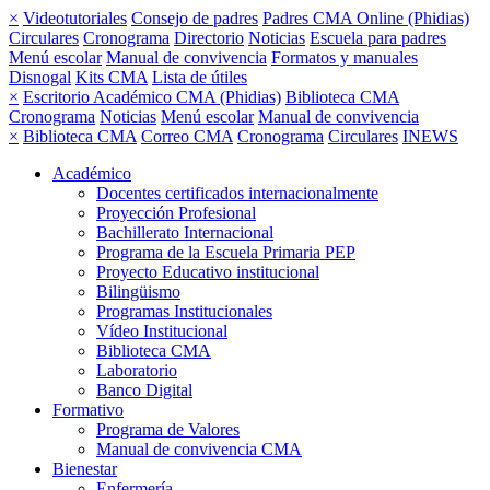
×
Videotutoriales
Consejo de padres
Padres CMA Online (Phidias)
Circulares
Cronograma
Directorio
Noticias
Escuela para padres
Menú escolar
Manual de convivencia
Formatos y manuales
Disnogal
Kits CMA
Lista de útiles
×
Escritorio Académico CMA (Phidias)
Biblioteca CMA
Cronograma
Noticias
Menú escolar
Manual de convivencia
×
Biblioteca CMA
Correo CMA
Cronograma
Circulares
INEWS
Académico
Docentes certificados internacionalmente
Proyección Profesional
Bachillerato Internacional
Programa de la Escuela Primaria PEP
Proyecto Educativo institucional
Bilingüismo
Programas Institucionales
Vídeo Institucional
Biblioteca CMA
Laboratorio
Banco Digital
Formativo
Programa de Valores
Manual de convivencia CMA
Bienestar
Enfermería