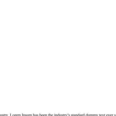
dustry. Lorem Ipsum has been the industry’s standard dummy text ever s