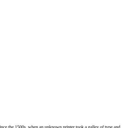
ince the 1500s, when an unknown printer took a galley of type and