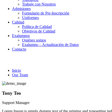
Trabaje con Nosotros
Admisiones
Formulario de Pre-Inscripción
Uniformes
Calidad
Política de Calidad
Objetivos de Calidad
Exalumnos
Quiénes somos
Exalumno – Actualización de Datos
Contacto
Our Team
Inicio
Our Team
Tony Teo
Support Manager
Lorem Ipsum is simply dummy text of the printing and typesetting in