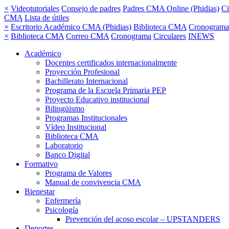
×
Videotutoriales
Consejo de padres
Padres CMA Online (Phidias)
Ci
CMA
Lista de útiles
×
Escritorio Académico CMA (Phidias)
Biblioteca CMA
Cronograma
×
Biblioteca CMA
Correo CMA
Cronograma
Circulares
INEWS
Académico
Docentes certificados internacionalmente
Proyección Profesional
Bachillerato Internacional
Programa de la Escuela Primaria PEP
Proyecto Educativo institucional
Bilingüismo
Programas Institucionales
Vídeo Institucional
Biblioteca CMA
Laboratorio
Banco Digital
Formativo
Programa de Valores
Manual de convivencia CMA
Bienestar
Enfermería
Psicología
Prevención del acoso escolar – UPSTANDERS
Deportes