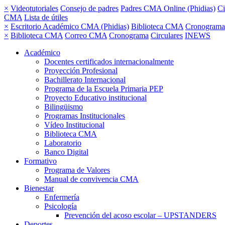
×
Videotutoriales
Consejo de padres
Padres CMA Online (Phidias)
Ci
CMA
Lista de útiles
×
Escritorio Académico CMA (Phidias)
Biblioteca CMA
Cronograma
×
Biblioteca CMA
Correo CMA
Cronograma
Circulares
INEWS
Académico
Docentes certificados internacionalmente
Proyección Profesional
Bachillerato Internacional
Programa de la Escuela Primaria PEP
Proyecto Educativo institucional
Bilingüismo
Programas Institucionales
Vídeo Institucional
Biblioteca CMA
Laboratorio
Banco Digital
Formativo
Programa de Valores
Manual de convivencia CMA
Bienestar
Enfermería
Psicología
Prevención del acoso escolar – UPSTANDERS
Deportes