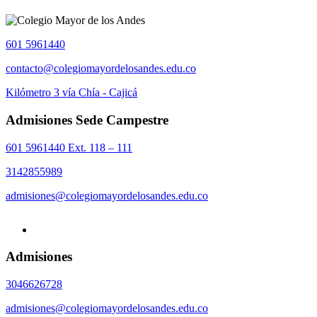
601 5961440
contacto@colegiomayordelosandes.edu.co
Kilómetro 3 vía Chía - Cajicá
Admisiones Sede Campestre
601 5961440 Ext. 118 – 111
3142855989
admisiones@colegiomayordelosandes.edu.co
Admisiones
3046626728
admisiones@colegiomayordelosandes.edu.co