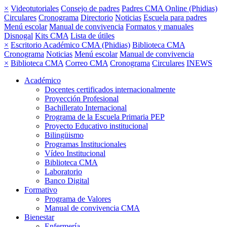
×
Videotutoriales
Consejo de padres
Padres CMA Online (Phidias)
Circulares
Cronograma
Directorio
Noticias
Escuela para padres
Menú escolar
Manual de convivencia
Formatos y manuales
Disnogal
Kits CMA
Lista de útiles
×
Escritorio Académico CMA (Phidias)
Biblioteca CMA
Cronograma
Noticias
Menú escolar
Manual de convivencia
×
Biblioteca CMA
Correo CMA
Cronograma
Circulares
INEWS
Académico
Docentes certificados internacionalmente
Proyección Profesional
Bachillerato Internacional
Programa de la Escuela Primaria PEP
Proyecto Educativo institucional
Bilingüismo
Programas Institucionales
Vídeo Institucional
Biblioteca CMA
Laboratorio
Banco Digital
Formativo
Programa de Valores
Manual de convivencia CMA
Bienestar
Enfermería