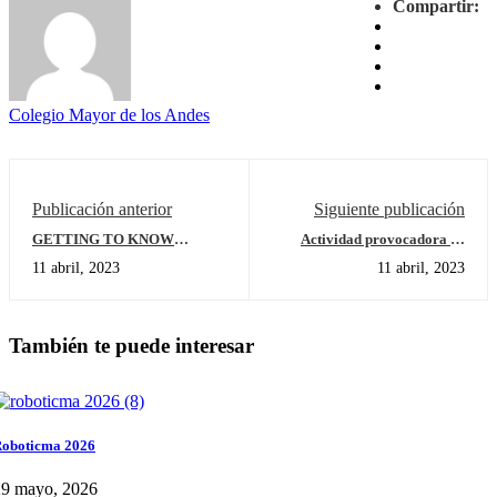
Compartir:
Colegio Mayor de los Andes
Publicación anterior
Siguiente publicación
GETTING TO KNOW
Actividad provocadora en
ORIENTAL ARTS
Transición "Sharing the
11 abril, 2023
11 abril, 2023
planet"
También te puede interesar
oboticma 2026
29 mayo, 2026