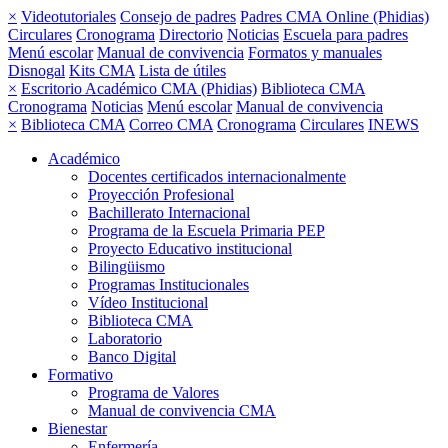
×
Videotutoriales
Consejo de padres
Padres CMA Online (Phidias)
Circulares
Cronograma
Directorio
Noticias
Escuela para padres
Menú escolar
Manual de convivencia
Formatos y manuales
Disnogal
Kits CMA
Lista de útiles
×
Escritorio Académico CMA (Phidias)
Biblioteca CMA
Cronograma
Noticias
Menú escolar
Manual de convivencia
×
Biblioteca CMA
Correo CMA
Cronograma
Circulares
INEWS
Académico
Docentes certificados internacionalmente
Proyección Profesional
Bachillerato Internacional
Programa de la Escuela Primaria PEP
Proyecto Educativo institucional
Bilingüismo
Programas Institucionales
Vídeo Institucional
Biblioteca CMA
Laboratorio
Banco Digital
Formativo
Programa de Valores
Manual de convivencia CMA
Bienestar
Enfermería