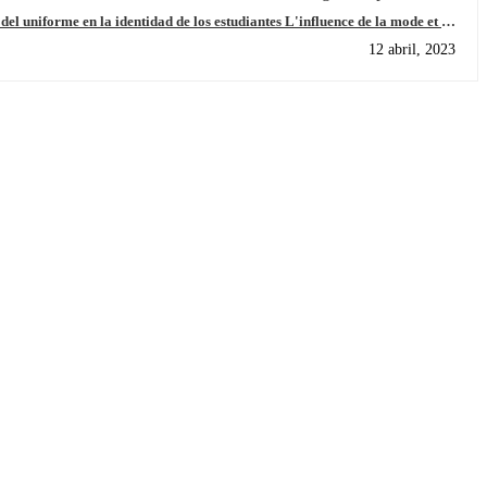
me en la identidad de los estudiantes L'influence de la mode et de
l'uniforme dans l'identité des lycéens
12 abril, 2023