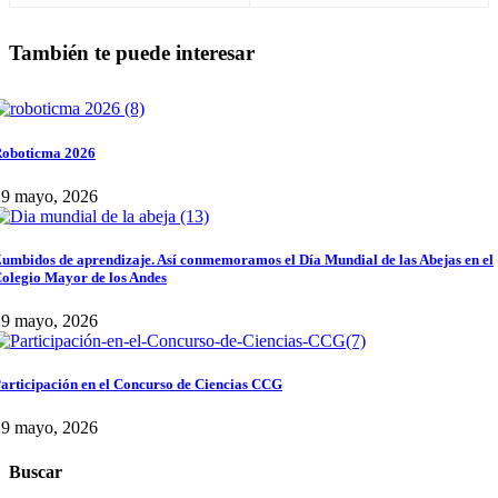
También te puede interesar
oboticma 2026
29 mayo, 2026
umbidos de aprendizaje. Así conmemoramos el Día Mundial de las Abejas en el
olegio Mayor de los Andes
29 mayo, 2026
articipación en el Concurso de Ciencias CCG
29 mayo, 2026
Buscar