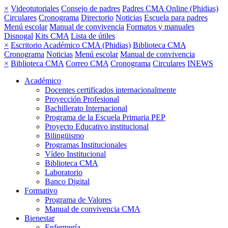
×
Videotutoriales
Consejo de padres
Padres CMA Online (Phidias)
Circulares
Cronograma
Directorio
Noticias
Escuela para padres
Menú escolar
Manual de convivencia
Formatos y manuales
Disnogal
Kits CMA
Lista de útiles
×
Escritorio Académico CMA (Phidias)
Biblioteca CMA
Cronograma
Noticias
Menú escolar
Manual de convivencia
×
Biblioteca CMA
Correo CMA
Cronograma
Circulares
INEWS
Académico
Docentes certificados internacionalmente
Proyección Profesional
Bachillerato Internacional
Programa de la Escuela Primaria PEP
Proyecto Educativo institucional
Bilingüismo
Programas Institucionales
Vídeo Institucional
Biblioteca CMA
Laboratorio
Banco Digital
Formativo
Programa de Valores
Manual de convivencia CMA
Bienestar
Enfermería