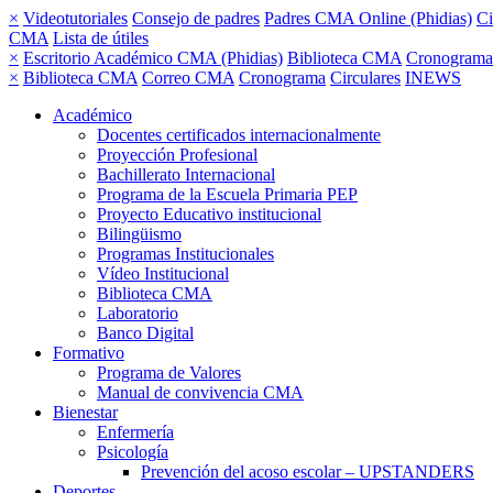
×
Videotutoriales
Consejo de padres
Padres CMA Online (Phidias)
Ci
CMA
Lista de útiles
×
Escritorio Académico CMA (Phidias)
Biblioteca CMA
Cronograma
×
Biblioteca CMA
Correo CMA
Cronograma
Circulares
INEWS
Académico
Docentes certificados internacionalmente
Proyección Profesional
Bachillerato Internacional
Programa de la Escuela Primaria PEP
Proyecto Educativo institucional
Bilingüismo
Programas Institucionales
Vídeo Institucional
Biblioteca CMA
Laboratorio
Banco Digital
Formativo
Programa de Valores
Manual de convivencia CMA
Bienestar
Enfermería
Psicología
Prevención del acoso escolar – UPSTANDERS
Deportes