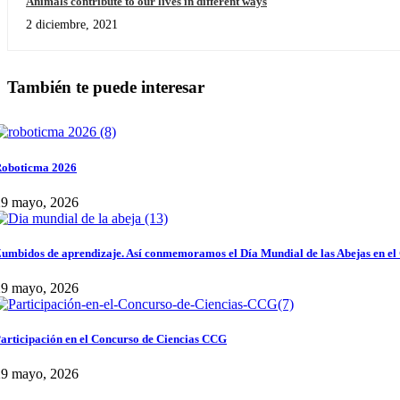
Animals contribute to our lives in different ways
2 diciembre, 2021
También te puede interesar
oboticma 2026
29 mayo, 2026
umbidos de aprendizaje. Así conmemoramos el Día Mundial de las Abejas en el
29 mayo, 2026
articipación en el Concurso de Ciencias CCG
29 mayo, 2026