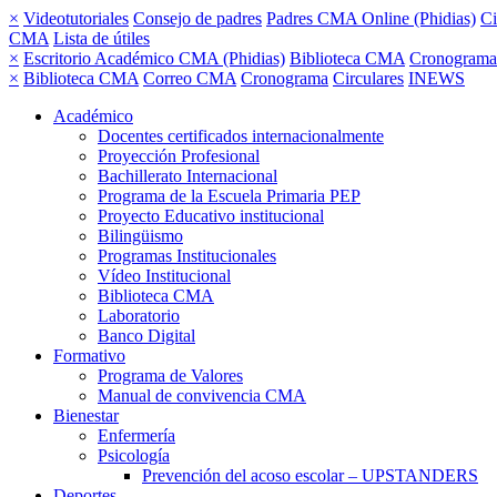
×
Videotutoriales
Consejo de padres
Padres CMA Online (Phidias)
Ci
CMA
Lista de útiles
×
Escritorio Académico CMA (Phidias)
Biblioteca CMA
Cronograma
×
Biblioteca CMA
Correo CMA
Cronograma
Circulares
INEWS
Académico
Docentes certificados internacionalmente
Proyección Profesional
Bachillerato Internacional
Programa de la Escuela Primaria PEP
Proyecto Educativo institucional
Bilingüismo
Programas Institucionales
Vídeo Institucional
Biblioteca CMA
Laboratorio
Banco Digital
Formativo
Programa de Valores
Manual de convivencia CMA
Bienestar
Enfermería
Psicología
Prevención del acoso escolar – UPSTANDERS
Deportes