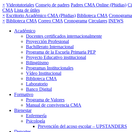
×
Videotutoriales
Consejo de padres
Padres CMA Online (Phidias)
Ci
CMA
Lista de útiles
×
Escritorio Académico CMA (Phidias)
Biblioteca CMA
Cronograma
×
Biblioteca CMA
Correo CMA
Cronograma
Circulares
INEWS
Académico
Docentes certificados internacionalmente
Proyección Profesional
Bachillerato Internacional
Programa de la Escuela Primaria PEP
Proyecto Educativo institucional
Bilingüismo
Programas Institucionales
Vídeo Institucional
Biblioteca CMA
Laboratorio
Banco Digital
Formativo
Programa de Valores
Manual de convivencia CMA
Bienestar
Enfermería
Psicología
Prevención del acoso escolar – UPSTANDERS
Deportes