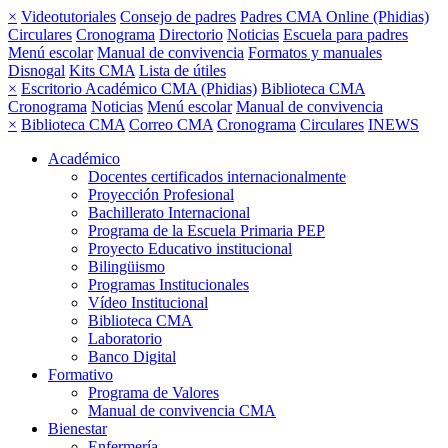
×
Videotutoriales
Consejo de padres
Padres CMA Online (Phidias)
Circulares
Cronograma
Directorio
Noticias
Escuela para padres
Menú escolar
Manual de convivencia
Formatos y manuales
Disnogal
Kits CMA
Lista de útiles
×
Escritorio Académico CMA (Phidias)
Biblioteca CMA
Cronograma
Noticias
Menú escolar
Manual de convivencia
×
Biblioteca CMA
Correo CMA
Cronograma
Circulares
INEWS
Académico
Docentes certificados internacionalmente
Proyección Profesional
Bachillerato Internacional
Programa de la Escuela Primaria PEP
Proyecto Educativo institucional
Bilingüismo
Programas Institucionales
Vídeo Institucional
Biblioteca CMA
Laboratorio
Banco Digital
Formativo
Programa de Valores
Manual de convivencia CMA
Bienestar
Enfermería