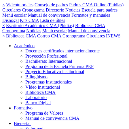
×
Videotutoriales
Consejo de padres
Padres CMA Online (Phidias)
Circulares
Cronograma
Directorio
Noticias
Escuela para padres
Menú escolar
Manual de convivencia
Formatos y manuales
Disnogal
Kits CMA
Lista de útiles
×
Escritorio Académico CMA (Phidias)
Biblioteca CMA
Cronograma
Noticias
Menú escolar
Manual de convivencia
×
Biblioteca CMA
Correo CMA
Cronograma
Circulares
INEWS
Académico
Docentes certificados internacionalmente
Proyección Profesional
Bachillerato Internacional
Programa de la Escuela Primaria PEP
Proyecto Educativo institucional
Bilingüismo
Programas Institucionales
Vídeo Institucional
Biblioteca CMA
Laboratorio
Banco Digital
Formativo
Programa de Valores
Manual de convivencia CMA
Bienestar
Enfermería