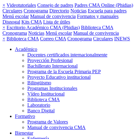
×
Videotutoriales
Consejo de padres
Padres CMA Online (Phidias)
Circulares
Cronograma
Directorio
Noticias
Escuela para padres
Menú escolar
Manual de convivencia
Formatos y manuales
Disnogal
Kits CMA
Lista de útiles
×
Escritorio Académico CMA (Phidias)
Biblioteca CMA
Cronograma
Noticias
Menú escolar
Manual de convivencia
×
Biblioteca CMA
Correo CMA
Cronograma
Circulares
INEWS
Académico
Docentes certificados internacionalmente
Proyección Profesional
Bachillerato Internacional
Programa de la Escuela Primaria PEP
Proyecto Educativo institucional
Bilingüismo
Programas Institucionales
Vídeo Institucional
Biblioteca CMA
Laboratorio
Banco Digital
Formativo
Programa de Valores
Manual de convivencia CMA
Bienestar
Enfermería