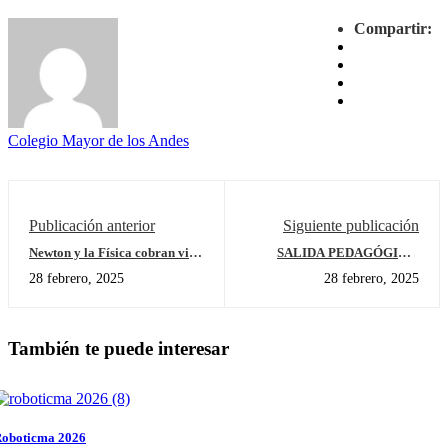
Compartir:
Colegio Mayor de los Andes
Publicación anterior
Siguiente publicación
Newton y la Física cobran vida
SALIDA PEDAGÓGICA,
en el Coliseo
Preescolar, Primaria y
28 febrero, 2025
28 febrero, 2025
Bachillerato
También te puede interesar
oboticma 2026