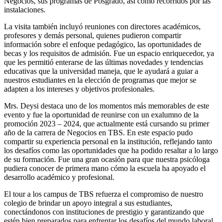
Negocios, sus programas de Posgrado, así como recorridos por las
instalaciones.
La visita también incluyó reuniones con directores académicos,
profesores y demás personal, quienes pudieron compartir
información sobre el enfoque pedagógico, las oportunidades de
becas y los requisitos de admisión. Fue un espacio enriquecedor, ya
que les permitió enterarse de las últimas novedades y tendencias
educativas que la universidad maneja, que le ayudará a guiar a
nuestros estudiantes en la elección de programas que mejor se
adapten a los intereses y objetivos profesionales.
Mrs. Deysi destaca uno de los momentos más memorables de este
evento y fue la oportunidad de reunirse con un exalumno de la
promoción 2023 – 2024, que actualmente está cursando su primer
año de la carrera de Negocios en TBS. En este espacio pudo
compartir su experiencia personal en la institución, reflejando tanto
los desafíos como las oportunidades que ha podido resaltar a lo largo
de su formación. Fue una gran ocasión para que nuestra psicóloga
pudiera conocer de primera mano cómo la escuela ha apoyado el
desarrollo académico y profesional.
El tour a los campus de TBS refuerza el compromiso de nuestro
colegio de brindar un apoyo integral a sus estudiantes,
conectándonos con instituciones de prestigio y garantizando que
estén bien preparados para enfrentar los desafíos del mundo laboral