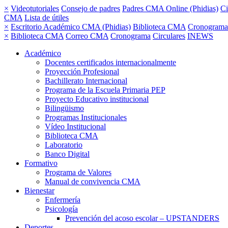
×
Videotutoriales
Consejo de padres
Padres CMA Online (Phidias)
Ci
CMA
Lista de útiles
×
Escritorio Académico CMA (Phidias)
Biblioteca CMA
Cronograma
×
Biblioteca CMA
Correo CMA
Cronograma
Circulares
INEWS
Académico
Docentes certificados internacionalmente
Proyección Profesional
Bachillerato Internacional
Programa de la Escuela Primaria PEP
Proyecto Educativo institucional
Bilingüismo
Programas Institucionales
Vídeo Institucional
Biblioteca CMA
Laboratorio
Banco Digital
Formativo
Programa de Valores
Manual de convivencia CMA
Bienestar
Enfermería
Psicología
Prevención del acoso escolar – UPSTANDERS
Deportes