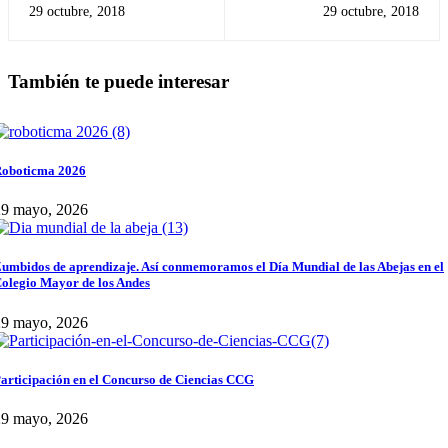
Santiago 3A
Nacional
29 octubre, 2018
29 octubre, 2018
También te puede interesar
oboticma 2026
29 mayo, 2026
umbidos de aprendizaje. Así conmemoramos el Día Mundial de las Abejas en el
olegio Mayor de los Andes
29 mayo, 2026
articipación en el Concurso de Ciencias CCG
29 mayo, 2026