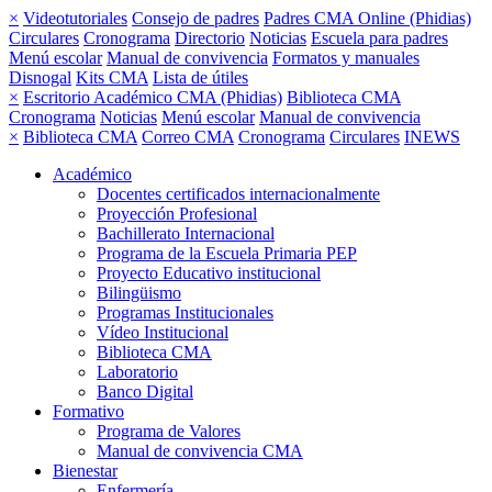
×
Videotutoriales
Consejo de padres
Padres CMA Online (Phidias)
Circulares
Cronograma
Directorio
Noticias
Escuela para padres
Menú escolar
Manual de convivencia
Formatos y manuales
Disnogal
Kits CMA
Lista de útiles
×
Escritorio Académico CMA (Phidias)
Biblioteca CMA
Cronograma
Noticias
Menú escolar
Manual de convivencia
×
Biblioteca CMA
Correo CMA
Cronograma
Circulares
INEWS
Académico
Docentes certificados internacionalmente
Proyección Profesional
Bachillerato Internacional
Programa de la Escuela Primaria PEP
Proyecto Educativo institucional
Bilingüismo
Programas Institucionales
Vídeo Institucional
Biblioteca CMA
Laboratorio
Banco Digital
Formativo
Programa de Valores
Manual de convivencia CMA
Bienestar
Enfermería