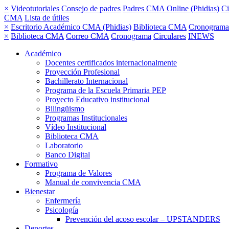
×
Videotutoriales
Consejo de padres
Padres CMA Online (Phidias)
Ci
CMA
Lista de útiles
×
Escritorio Académico CMA (Phidias)
Biblioteca CMA
Cronograma
×
Biblioteca CMA
Correo CMA
Cronograma
Circulares
INEWS
Académico
Docentes certificados internacionalmente
Proyección Profesional
Bachillerato Internacional
Programa de la Escuela Primaria PEP
Proyecto Educativo institucional
Bilingüismo
Programas Institucionales
Vídeo Institucional
Biblioteca CMA
Laboratorio
Banco Digital
Formativo
Programa de Valores
Manual de convivencia CMA
Bienestar
Enfermería
Psicología
Prevención del acoso escolar – UPSTANDERS
Deportes