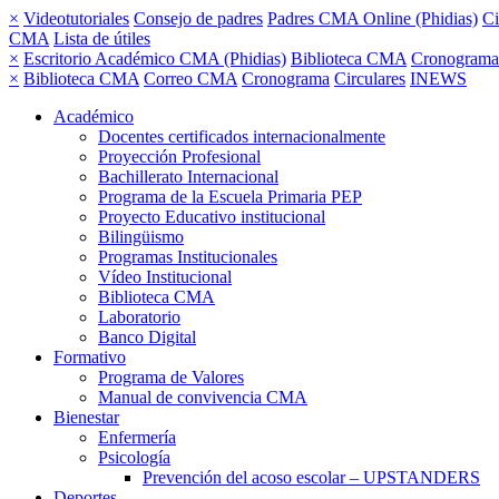
×
Videotutoriales
Consejo de padres
Padres CMA Online (Phidias)
Ci
CMA
Lista de útiles
×
Escritorio Académico CMA (Phidias)
Biblioteca CMA
Cronograma
×
Biblioteca CMA
Correo CMA
Cronograma
Circulares
INEWS
Académico
Docentes certificados internacionalmente
Proyección Profesional
Bachillerato Internacional
Programa de la Escuela Primaria PEP
Proyecto Educativo institucional
Bilingüismo
Programas Institucionales
Vídeo Institucional
Biblioteca CMA
Laboratorio
Banco Digital
Formativo
Programa de Valores
Manual de convivencia CMA
Bienestar
Enfermería
Psicología
Prevención del acoso escolar – UPSTANDERS
Deportes