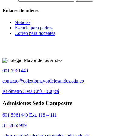
Enlaces de interes
Noticias
Escuela para padres
Correo para docentes
601 5961440
contacto@colegiomayordelosandes.edu.co
Kilómetro 3 vía Chía - Cajicá
Admisiones Sede Campestre
601 5961440 Ext. 118 – 111
3142855989
admisiones@colegiomayordelosandes.edu.co