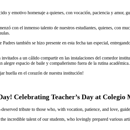
ecido y emotivo homenaje a quienes, con vocación, paciencia y amor, guí
omenzó con el inmenso talento de nuestros estudiantes, quienes, con much
aulas.
e Padres también se hizo presente en esta fecha tan especial, entrega
nvitados a un cálido compartir en las instalaciones del comedor instituc
n alegre espacio de baile y compañerismo fuera de la rutina académica.
jar huella en el corazón de nuestra institución!
Day! Celebrating Teacher’s Day at Colegio 
deserved tribute to those who, with vocation, patience, and love, guide
he incredible talent of our students, who lovingly prepared various artis