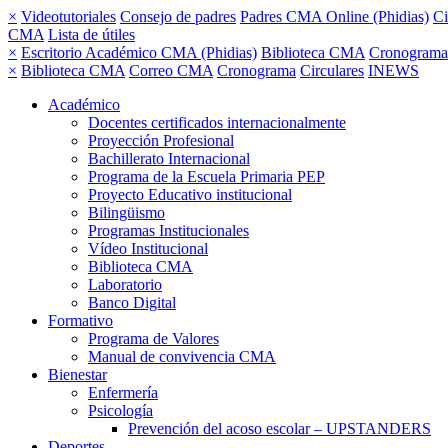
×
Videotutoriales
Consejo de padres
Padres CMA Online (Phidias)
Ci
CMA
Lista de útiles
×
Escritorio Académico CMA (Phidias)
Biblioteca CMA
Cronograma
×
Biblioteca CMA
Correo CMA
Cronograma
Circulares
INEWS
Académico
Docentes certificados internacionalmente
Proyección Profesional
Bachillerato Internacional
Programa de la Escuela Primaria PEP
Proyecto Educativo institucional
Bilingüismo
Programas Institucionales
Vídeo Institucional
Biblioteca CMA
Laboratorio
Banco Digital
Formativo
Programa de Valores
Manual de convivencia CMA
Bienestar
Enfermería
Psicología
Prevención del acoso escolar – UPSTANDERS
Deportes