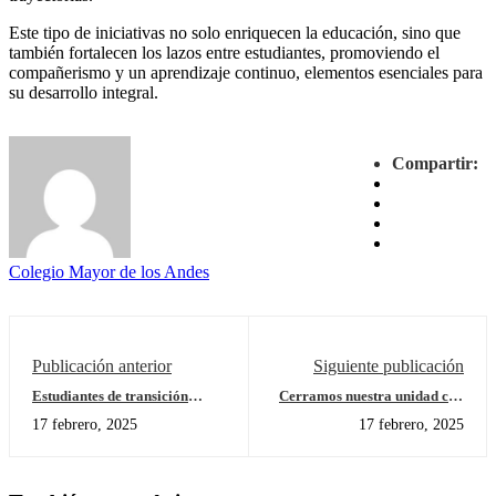
Este tipo de iniciativas no solo enriquecen la educación, sino que
también fortalecen los lazos entre estudiantes, promoviendo el
compañerismo y un aprendizaje continuo, elementos esenciales para
su desarrollo integral.
Compartir:
Colegio Mayor de los Andes
Publicación anterior
Siguiente publicación
Estudiantes de transición
Cerramos nuestra unidad con
exploran las culturas del
una experiencia creativa
17 febrero, 2025
17 febrero, 2025
mundo