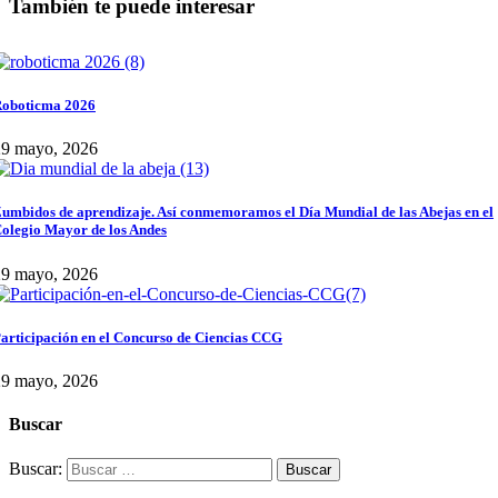
También te puede interesar
oboticma 2026
29 mayo, 2026
umbidos de aprendizaje. Así conmemoramos el Día Mundial de las Abejas en el
olegio Mayor de los Andes
29 mayo, 2026
articipación en el Concurso de Ciencias CCG
29 mayo, 2026
Buscar
Buscar: