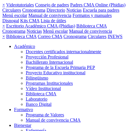
×
Videotutoriales
Consejo de padres
Padres CMA Online (Phidias)
Circulares
Cronograma
Directorio
Noticias
Escuela para padres
Menú escolar
Manual de convivencia
Formatos y manuales
Disnogal
Kits CMA
Lista de útiles
×
Escritorio Académico CMA (Phidias)
Biblioteca CMA
Cronograma
Noticias
Menú escolar
Manual de convivencia
×
Biblioteca CMA
Correo CMA
Cronograma
Circulares
INEWS
Académico
Docentes certificados internacionalmente
Proyección Profesional
Bachillerato Internacional
Programa de la Escuela Primaria PEP
Proyecto Educativo institucional
Bilingüismo
Programas Institucionales
Vídeo Institucional
Biblioteca CMA
Laboratorio
Banco Digital
Formativo
Programa de Valores
Manual de convivencia CMA
Bienestar
Enfermería