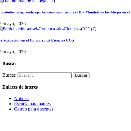
umbidos de aprendizaje. Así conmemoramos el Día Mundial de las Abejas en el
29 mayo, 2026
articipación en el Concurso de Ciencias CCG
29 mayo, 2026
Buscar
Buscar:
Enlaces de interes
Noticias
Escuela para padres
Correo para docentes