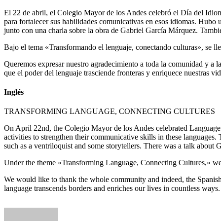
El 22 de abril, el Colegio Mayor de los Andes celebró el Día del Idiom
para fortalecer sus habilidades comunicativas en esos idiomas. Hubo u
junto con una charla sobre la obra de Gabriel García Márquez. También 
Bajo el tema «Transformando el lenguaje, conectando culturas», se llev
Queremos expresar nuestro agradecimiento a toda la comunidad y a la
que el poder del lenguaje trasciende fronteras y enriquece nuestras v
Inglés
TRANSFORMING LANGUAGE, CONNECTING CULTURES
On April 22nd, the Colegio Mayor de los Andes celebrated Language Da
activities to strengthen their communicative skills in these languages
such as a ventriloquist and some storytellers. There was a talk abou
Under the theme «Transforming Language, Connecting Cultures,» we exp
We would like to thank the whole community and indeed, the Spanish 
language transcends borders and enriches our lives in countless ways.