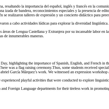
a, resaltando la importancia del español, inglés y francés en la comuni
na izada de bandera, reconocimientos especiales y la presencia de edito
se realizaron talleres de expresión y un concierto didáctico para prees
aron a cabo actividades lúdicas para explorar la diversidad lingüística
s áreas de Lengua Castellana y Extranjera por su incansable labor en 
idas de innumerables maneras.
y, highlighting the importance of Spanish, English, and French in the
. There was a flag raising ceremony.Thus, some students received special
t Gabriel García Márquez’s work. We witnessed an expression workshop a
erienced playful activities that were conducted to explore linguistic d
and Foreign Language departments for their tireless work in promotin