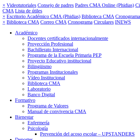
×
Videotutoriales
Consejo de padres
Padres CMA Online (Phidias)
Ci
CMA
Lista de útiles
×
Escritorio Académico CMA (Phidias)
Biblioteca CMA
Cronograma
×
Biblioteca CMA
Correo CMA
Cronograma
Circulares
INEWS
Académico
Docentes certificados internacionalmente
Proyección Profesional
Bachillerato Internacional
Programa de la Escuela Primaria PEP
Proyecto Educativo institucional
Bilingüismo
Programas Institucionales
Vídeo Institucional
Biblioteca CMA
Laboratorio
Banco Digital
Formativo
Programa de Valores
Manual de convivencia CMA
Bienestar
Enfermería
Psicología
Prevención del acoso escolar – UPSTANDERS
Deportes