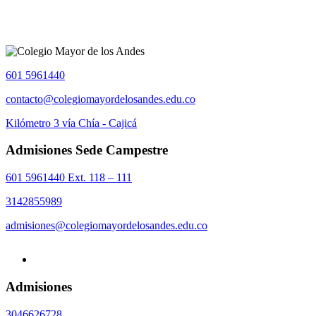
601 5961440
contacto@colegiomayordelosandes.edu.co
Kilómetro 3 vía Chía - Cajicá
Admisiones Sede Campestre
601 5961440 Ext. 118 – 111
3142855989
admisiones@colegiomayordelosandes.edu.co
Admisiones
3046626728