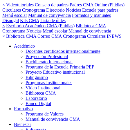
×
Videotutoriales
Consejo de padres
Padres CMA Online (Phidias)
Circulares
Cronograma
Directorio
Noticias
Escuela para padres
Menú escolar
Manual de convivencia
Formatos y manuales
Disnogal
Kits CMA
Lista de útiles
×
Escritorio Académico CMA (Phidias)
Biblioteca CMA
Cronograma
Noticias
Menú escolar
Manual de convivencia
×
Biblioteca CMA
Correo CMA
Cronograma
Circulares
INEWS
Académico
Docentes certificados internacionalmente
Proyección Profesional
Bachillerato Internacional
Programa de la Escuela Primaria PEP
Proyecto Educativo institucional
Bilingüismo
Programas Institucionales
Vídeo Institucional
Biblioteca CMA
Laboratorio
Banco Digital
Formativo
Programa de Valores
Manual de convivencia CMA
Bienestar
Enfermería