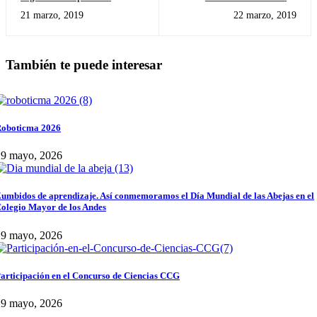
Matemáticas Colegio Colombo
Tradiciones culturales de
21 marzo, 2019
22 marzo, 2019
Gales
nuestro país
También te puede interesar
oboticma 2026
29 mayo, 2026
umbidos de aprendizaje. Así conmemoramos el Día Mundial de las Abejas en el
olegio Mayor de los Andes
29 mayo, 2026
articipación en el Concurso de Ciencias CCG
29 mayo, 2026