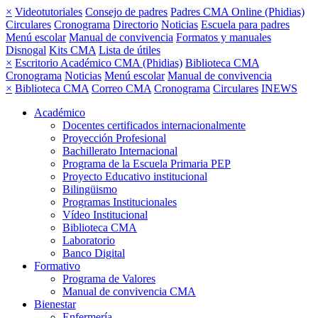
×
Videotutoriales
Consejo de padres
Padres CMA Online (Phidias)
Circulares
Cronograma
Directorio
Noticias
Escuela para padres
Menú escolar
Manual de convivencia
Formatos y manuales
Disnogal
Kits CMA
Lista de útiles
×
Escritorio Académico CMA (Phidias)
Biblioteca CMA
Cronograma
Noticias
Menú escolar
Manual de convivencia
×
Biblioteca CMA
Correo CMA
Cronograma
Circulares
INEWS
Académico
Docentes certificados internacionalmente
Proyección Profesional
Bachillerato Internacional
Programa de la Escuela Primaria PEP
Proyecto Educativo institucional
Bilingüismo
Programas Institucionales
Vídeo Institucional
Biblioteca CMA
Laboratorio
Banco Digital
Formativo
Programa de Valores
Manual de convivencia CMA
Bienestar
Enfermería