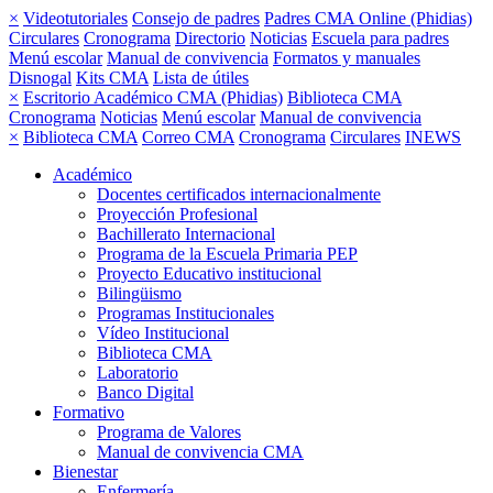
×
Videotutoriales
Consejo de padres
Padres CMA Online (Phidias)
Circulares
Cronograma
Directorio
Noticias
Escuela para padres
Menú escolar
Manual de convivencia
Formatos y manuales
Disnogal
Kits CMA
Lista de útiles
×
Escritorio Académico CMA (Phidias)
Biblioteca CMA
Cronograma
Noticias
Menú escolar
Manual de convivencia
×
Biblioteca CMA
Correo CMA
Cronograma
Circulares
INEWS
Académico
Docentes certificados internacionalmente
Proyección Profesional
Bachillerato Internacional
Programa de la Escuela Primaria PEP
Proyecto Educativo institucional
Bilingüismo
Programas Institucionales
Vídeo Institucional
Biblioteca CMA
Laboratorio
Banco Digital
Formativo
Programa de Valores
Manual de convivencia CMA
Bienestar
Enfermería