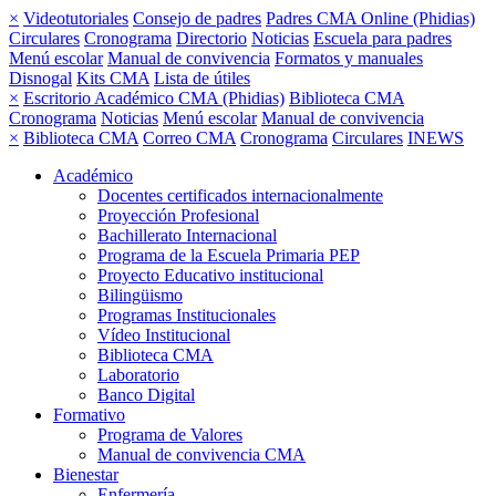
×
Videotutoriales
Consejo de padres
Padres CMA Online (Phidias)
Circulares
Cronograma
Directorio
Noticias
Escuela para padres
Menú escolar
Manual de convivencia
Formatos y manuales
Disnogal
Kits CMA
Lista de útiles
×
Escritorio Académico CMA (Phidias)
Biblioteca CMA
Cronograma
Noticias
Menú escolar
Manual de convivencia
×
Biblioteca CMA
Correo CMA
Cronograma
Circulares
INEWS
Académico
Docentes certificados internacionalmente
Proyección Profesional
Bachillerato Internacional
Programa de la Escuela Primaria PEP
Proyecto Educativo institucional
Bilingüismo
Programas Institucionales
Vídeo Institucional
Biblioteca CMA
Laboratorio
Banco Digital
Formativo
Programa de Valores
Manual de convivencia CMA
Bienestar
Enfermería