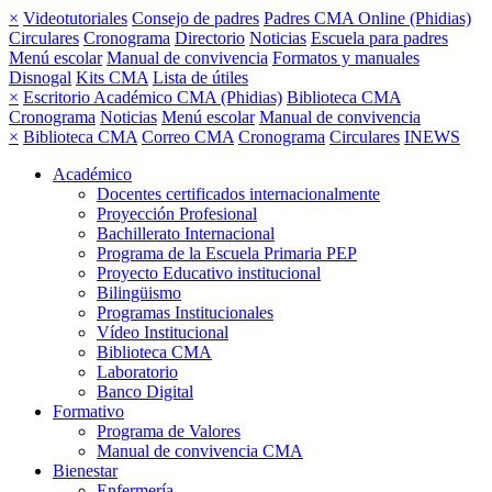
×
Videotutoriales
Consejo de padres
Padres CMA Online (Phidias)
Circulares
Cronograma
Directorio
Noticias
Escuela para padres
Menú escolar
Manual de convivencia
Formatos y manuales
Disnogal
Kits CMA
Lista de útiles
×
Escritorio Académico CMA (Phidias)
Biblioteca CMA
Cronograma
Noticias
Menú escolar
Manual de convivencia
×
Biblioteca CMA
Correo CMA
Cronograma
Circulares
INEWS
Académico
Docentes certificados internacionalmente
Proyección Profesional
Bachillerato Internacional
Programa de la Escuela Primaria PEP
Proyecto Educativo institucional
Bilingüismo
Programas Institucionales
Vídeo Institucional
Biblioteca CMA
Laboratorio
Banco Digital
Formativo
Programa de Valores
Manual de convivencia CMA
Bienestar
Enfermería