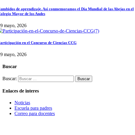
umbidos de aprendizaje. Así conmemoramos el Día Mundial de las Abejas en el
olegio Mayor de los Andes
29 mayo, 2026
articipación en el Concurso de Ciencias CCG
29 mayo, 2026
Buscar
Buscar:
Enlaces de interes
Noticias
Escuela para padres
Correo para docentes