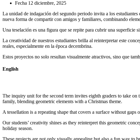
Fecha
12 diciembre, 2025
La unidad de indagación del segundo periodo invita a los estudiantes
nueva forma de compartir con amigos y familiares, combinando eleme
Una teselación es una figura que se repite para cubrir una superficie s
La creatividad de nuestros estudiantes brilla al reinterpretar este co
reales, especialmente en la época decembrina.
Estos proyectos no solo resultan visualmente atractivos, sino que tamb
English
The inquiry unit for the second term invites eighth graders to take o
family, blending geometric elements with a Christmas theme.
A tessellation is a repeating shape that covers a surface without gaps o
Our students’ creativity shines as they reinterpret this geometric co
holiday season.
These projects are not only visually appealing but also a fun way to b