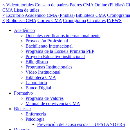
×
Videotutoriales
Consejo de padres
Padres CMA Online (Phidias)
Ci
CMA
Lista de útiles
×
Escritorio Académico CMA (Phidias)
Biblioteca CMA
Cronograma
×
Biblioteca CMA
Correo CMA
Cronograma
Circulares
INEWS
Académico
Docentes certificados internacionalmente
Proyección Profesional
Bachillerato Internacional
Programa de la Escuela Primaria PEP
Proyecto Educativo institucional
Bilingüismo
Programas Institucionales
Vídeo Institucional
Biblioteca CMA
Laboratorio
Banco Digital
Formativo
Programa de Valores
Manual de convivencia CMA
Bienestar
Enfermería
Psicología
Prevención del acoso escolar – UPSTANDERS
Deportes