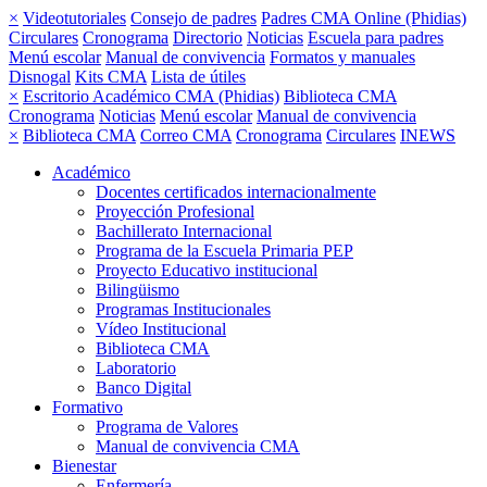
×
Videotutoriales
Consejo de padres
Padres CMA Online (Phidias)
Circulares
Cronograma
Directorio
Noticias
Escuela para padres
Menú escolar
Manual de convivencia
Formatos y manuales
Disnogal
Kits CMA
Lista de útiles
×
Escritorio Académico CMA (Phidias)
Biblioteca CMA
Cronograma
Noticias
Menú escolar
Manual de convivencia
×
Biblioteca CMA
Correo CMA
Cronograma
Circulares
INEWS
Académico
Docentes certificados internacionalmente
Proyección Profesional
Bachillerato Internacional
Programa de la Escuela Primaria PEP
Proyecto Educativo institucional
Bilingüismo
Programas Institucionales
Vídeo Institucional
Biblioteca CMA
Laboratorio
Banco Digital
Formativo
Programa de Valores
Manual de convivencia CMA
Bienestar
Enfermería