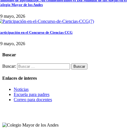
umbidos de aprendizaje. Así conmemoramos el Día Mundial de las Abejas en el
olegio Mayor de los Andes
29 mayo, 2026
articipación en el Concurso de Ciencias CCG
29 mayo, 2026
Buscar
Buscar:
Enlaces de interes
Noticias
Escuela para padres
Correo para docentes