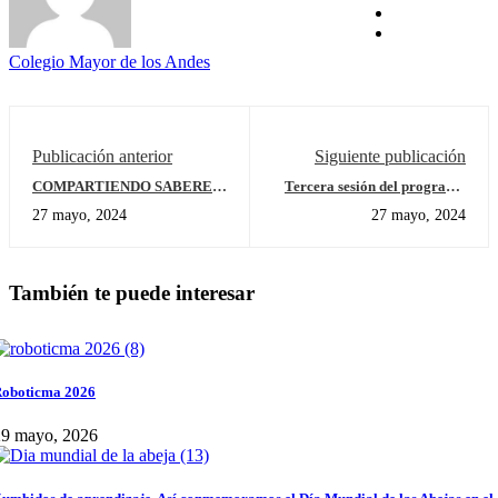
Colegio Mayor de los Andes
Publicación anterior
Siguiente publicación
COMPARTIENDO SABERES,
Tercera sesión del programa
EXPERIENCIAS Y
de afectividad y sexualidad
27 mayo, 2024
27 mayo, 2024
CULTURA.
También te puede interesar
oboticma 2026
29 mayo, 2026