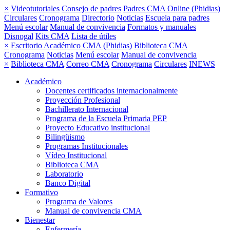
×
Videotutoriales
Consejo de padres
Padres CMA Online (Phidias)
Circulares
Cronograma
Directorio
Noticias
Escuela para padres
Menú escolar
Manual de convivencia
Formatos y manuales
Disnogal
Kits CMA
Lista de útiles
×
Escritorio Académico CMA (Phidias)
Biblioteca CMA
Cronograma
Noticias
Menú escolar
Manual de convivencia
×
Biblioteca CMA
Correo CMA
Cronograma
Circulares
INEWS
Académico
Docentes certificados internacionalmente
Proyección Profesional
Bachillerato Internacional
Programa de la Escuela Primaria PEP
Proyecto Educativo institucional
Bilingüismo
Programas Institucionales
Vídeo Institucional
Biblioteca CMA
Laboratorio
Banco Digital
Formativo
Programa de Valores
Manual de convivencia CMA
Bienestar
Enfermería