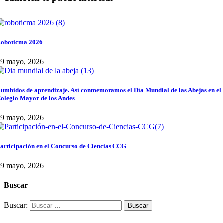
oboticma 2026
29 mayo, 2026
umbidos de aprendizaje. Así conmemoramos el Día Mundial de las Abejas en el
olegio Mayor de los Andes
29 mayo, 2026
articipación en el Concurso de Ciencias CCG
29 mayo, 2026
Buscar
Buscar: