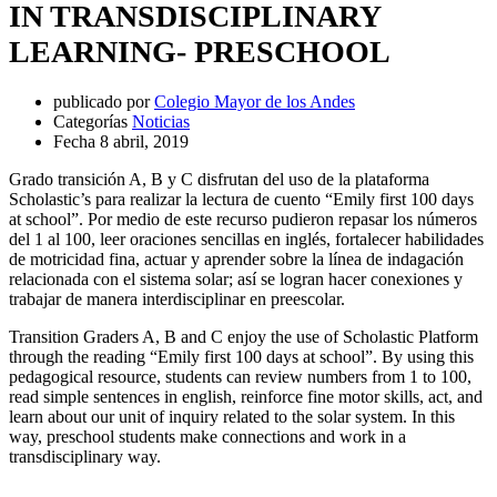
IN TRANSDISCIPLINARY
LEARNING- PRESCHOOL
publicado por
Colegio Mayor de los Andes
Categorías
Noticias
Fecha
8 abril, 2019
Grado transición A, B y C disfrutan del uso de la plataforma
Scholastic’s para realizar la lectura de cuento “Emily first 100 days
at school”. Por medio de este recurso pudieron repasar los números
del 1 al 100, leer oraciones sencillas en inglés, fortalecer habilidades
de motricidad fina, actuar y aprender sobre la línea de indagación
relacionada con el sistema solar; así se logran hacer conexiones y
trabajar de manera interdisciplinar en preescolar.
Transition Graders A, B and C enjoy the use of Scholastic Platform
through the reading “Emily first 100 days at school”. By using this
pedagogical resource, students can review numbers from 1 to 100,
read simple sentences in english, reinforce fine motor skills, act, and
learn about our unit of inquiry related to the solar system. In this
way, preschool students make connections and work in a
transdisciplinary way.