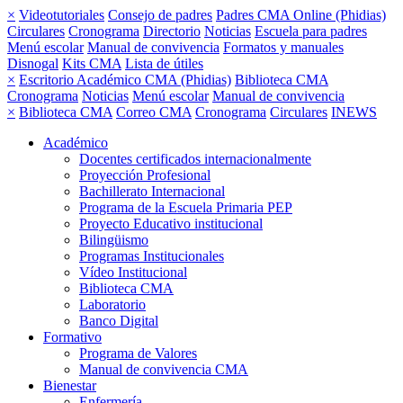
×
Videotutoriales
Consejo de padres
Padres CMA Online (Phidias)
Circulares
Cronograma
Directorio
Noticias
Escuela para padres
Menú escolar
Manual de convivencia
Formatos y manuales
Disnogal
Kits CMA
Lista de útiles
×
Escritorio Académico CMA (Phidias)
Biblioteca CMA
Cronograma
Noticias
Menú escolar
Manual de convivencia
×
Biblioteca CMA
Correo CMA
Cronograma
Circulares
INEWS
Académico
Docentes certificados internacionalmente
Proyección Profesional
Bachillerato Internacional
Programa de la Escuela Primaria PEP
Proyecto Educativo institucional
Bilingüismo
Programas Institucionales
Vídeo Institucional
Biblioteca CMA
Laboratorio
Banco Digital
Formativo
Programa de Valores
Manual de convivencia CMA
Bienestar
Enfermería