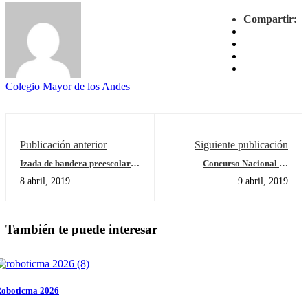
Compartir:
Colegio Mayor de los Andes
Publicación anterior
Siguiente publicación
Izada de bandera preescolar
Concurso Nacional de
grado párvulos
Matemáticas de Colegios IB
8 abril, 2019
9 abril, 2019
También te puede interesar
oboticma 2026