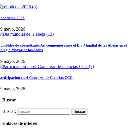
oboticma 2026
29 mayo, 2026
umbidos de aprendizaje. Así conmemoramos el Día Mundial de las Abejas en el
olegio Mayor de los Andes
29 mayo, 2026
articipación en el Concurso de Ciencias CCG
29 mayo, 2026
Buscar
Buscar:
Enlaces de interes