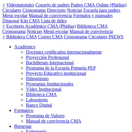
×
Videotutoriales
Consejo de padres
Padres CMA Online (Phidias)
Circulares
Cronograma
Directorio
Noticias
Escuela para padres
Menú escolar
Manual de convivencia
Formatos y manuales
Disnogal
Kits CMA
Lista de útiles
×
Escritorio Académico CMA (Phidias)
Biblioteca CMA
Cronograma
Noticias
Menú escolar
Manual de convivencia
×
Biblioteca CMA
Correo CMA
Cronograma
Circulares
INEWS
Académico
Docentes certificados internacionalmente
Proyección Profesional
Bachillerato Internacional
Programa de la Escuela Primaria PEP
Proyecto Educativo institucional
Bilingüismo
Programas Institucionales
Vídeo Institucional
Biblioteca CMA
Laboratorio
Banco Digital
Formativo
Programa de Valores
Manual de convivencia CMA
Bienestar
Enfermería