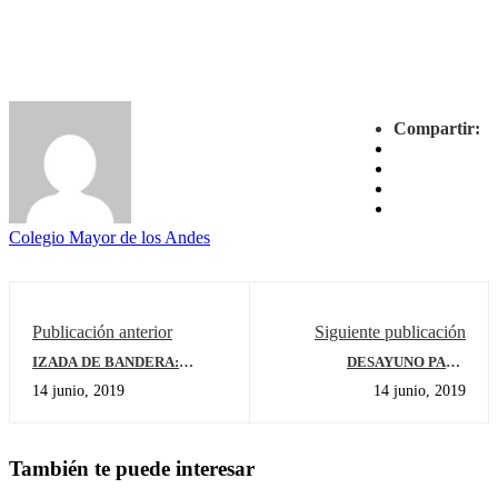
Compartir:
Colegio Mayor de los Andes
Publicación anterior
Siguiente publicación
IZADA DE BANDERA:
DESAYUNO PARA
ENTREGA DE SÍMBOLOS
ESTUDIANTES DE 11
14 junio, 2019
14 junio, 2019
BACHILLERATO
(Interasesores)
También te puede interesar