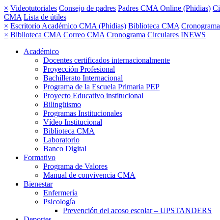
×
Videotutoriales
Consejo de padres
Padres CMA Online (Phidias)
Ci
CMA
Lista de útiles
×
Escritorio Académico CMA (Phidias)
Biblioteca CMA
Cronograma
×
Biblioteca CMA
Correo CMA
Cronograma
Circulares
INEWS
Académico
Docentes certificados internacionalmente
Proyección Profesional
Bachillerato Internacional
Programa de la Escuela Primaria PEP
Proyecto Educativo institucional
Bilingüismo
Programas Institucionales
Vídeo Institucional
Biblioteca CMA
Laboratorio
Banco Digital
Formativo
Programa de Valores
Manual de convivencia CMA
Bienestar
Enfermería
Psicología
Prevención del acoso escolar – UPSTANDERS
Deportes