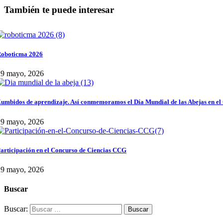
También te puede interesar
oboticma 2026
29 mayo, 2026
umbidos de aprendizaje. Así conmemoramos el Día Mundial de las Abejas en el
29 mayo, 2026
articipación en el Concurso de Ciencias CCG
29 mayo, 2026
Buscar
Buscar: