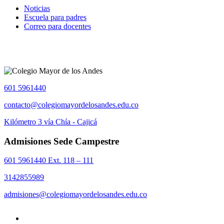
Noticias
Escuela para padres
Correo para docentes
601 5961440
contacto@colegiomayordelosandes.edu.co
Kilómetro 3 vía Chía - Cajicá
Admisiones Sede Campestre
601 5961440 Ext. 118 – 111
3142855989
admisiones@colegiomayordelosandes.edu.co