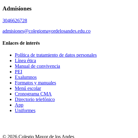
Admisiones
3046626728
admisiones@colegiomayordelosandes.edu.co
Enlaces de interés
Política de tratamiento de datos personales
Línea ética
Manual de convivencia
PEI
Exalumnos
Formatos y manuales
Menú escolar
Cronograma CMA
Directorio telefónico
App
Uniformes
© 2026 Colegio Mayor de los Andes