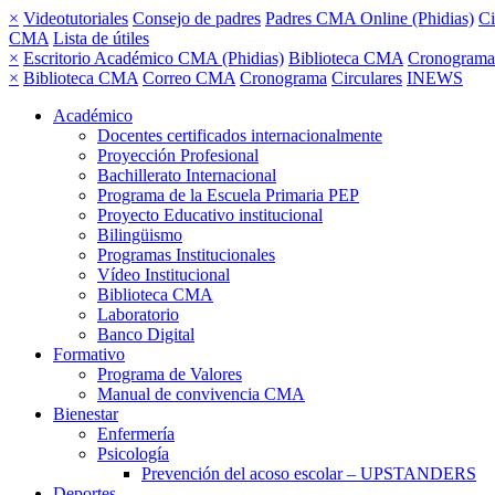
×
Videotutoriales
Consejo de padres
Padres CMA Online (Phidias)
Ci
CMA
Lista de útiles
×
Escritorio Académico CMA (Phidias)
Biblioteca CMA
Cronograma
×
Biblioteca CMA
Correo CMA
Cronograma
Circulares
INEWS
Académico
Docentes certificados internacionalmente
Proyección Profesional
Bachillerato Internacional
Programa de la Escuela Primaria PEP
Proyecto Educativo institucional
Bilingüismo
Programas Institucionales
Vídeo Institucional
Biblioteca CMA
Laboratorio
Banco Digital
Formativo
Programa de Valores
Manual de convivencia CMA
Bienestar
Enfermería
Psicología
Prevención del acoso escolar – UPSTANDERS
Deportes