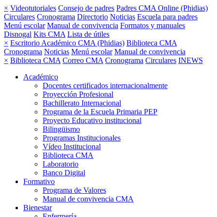
×
Videotutoriales
Consejo de padres
Padres CMA Online (Phidias)
Circulares
Cronograma
Directorio
Noticias
Escuela para padres
Menú escolar
Manual de convivencia
Formatos y manuales
Disnogal
Kits CMA
Lista de útiles
×
Escritorio Académico CMA (Phidias)
Biblioteca CMA
Cronograma
Noticias
Menú escolar
Manual de convivencia
×
Biblioteca CMA
Correo CMA
Cronograma
Circulares
INEWS
Académico
Docentes certificados internacionalmente
Proyección Profesional
Bachillerato Internacional
Programa de la Escuela Primaria PEP
Proyecto Educativo institucional
Bilingüismo
Programas Institucionales
Vídeo Institucional
Biblioteca CMA
Laboratorio
Banco Digital
Formativo
Programa de Valores
Manual de convivencia CMA
Bienestar
Enfermería