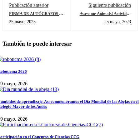
Publicación anterior
Siguiente publicación
FIRMA DE AUTÓGRAFOS –
Awesome Animals! Actividad
COLEGIO MAYOR DE LOS
de Internacionalización
25 mayo, 2023
25 mayo, 2023
ANDES 2023
También te puede interesar
oboticma 2026
29 mayo, 2026
umbidos de aprendizaje. Así conmemoramos el Día Mundial de las Abejas en el
olegio Mayor de los Andes
29 mayo, 2026
articipación en el Concurso de Ciencias CCG