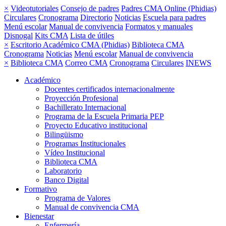
×
Videotutoriales
Consejo de padres
Padres CMA Online (Phidias)
Circulares
Cronograma
Directorio
Noticias
Escuela para padres
Menú escolar
Manual de convivencia
Formatos y manuales
Disnogal
Kits CMA
Lista de útiles
×
Escritorio Académico CMA (Phidias)
Biblioteca CMA
Cronograma
Noticias
Menú escolar
Manual de convivencia
×
Biblioteca CMA
Correo CMA
Cronograma
Circulares
INEWS
Académico
Docentes certificados internacionalmente
Proyección Profesional
Bachillerato Internacional
Programa de la Escuela Primaria PEP
Proyecto Educativo institucional
Bilingüismo
Programas Institucionales
Vídeo Institucional
Biblioteca CMA
Laboratorio
Banco Digital
Formativo
Programa de Valores
Manual de convivencia CMA
Bienestar
Enfermería