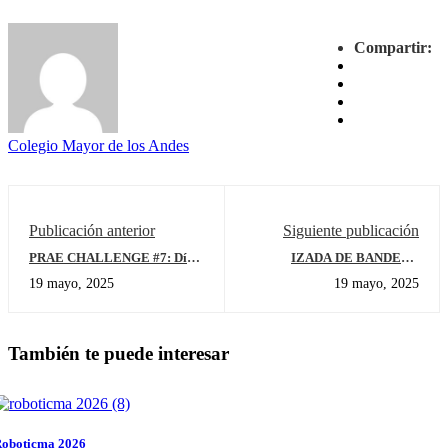
Compartir:
Colegio Mayor de los Andes
Publicación anterior
Siguiente publicación
PRAE CHALLENGE #7: Día
IZADA DE BANDERA
de la tierra
GRADO PÁRVULOS Y
19 mayo, 2025
19 mayo, 2025
PREJARDÍN
También te puede interesar
oboticma 2026