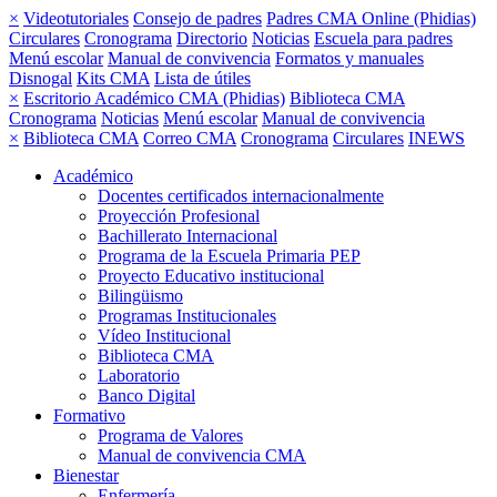
×
Videotutoriales
Consejo de padres
Padres CMA Online (Phidias)
Circulares
Cronograma
Directorio
Noticias
Escuela para padres
Menú escolar
Manual de convivencia
Formatos y manuales
Disnogal
Kits CMA
Lista de útiles
×
Escritorio Académico CMA (Phidias)
Biblioteca CMA
Cronograma
Noticias
Menú escolar
Manual de convivencia
×
Biblioteca CMA
Correo CMA
Cronograma
Circulares
INEWS
Académico
Docentes certificados internacionalmente
Proyección Profesional
Bachillerato Internacional
Programa de la Escuela Primaria PEP
Proyecto Educativo institucional
Bilingüismo
Programas Institucionales
Vídeo Institucional
Biblioteca CMA
Laboratorio
Banco Digital
Formativo
Programa de Valores
Manual de convivencia CMA
Bienestar
Enfermería