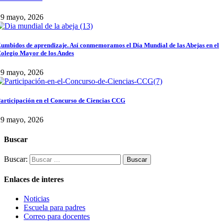
29 mayo, 2026
umbidos de aprendizaje. Así conmemoramos el Día Mundial de las Abejas en el
olegio Mayor de los Andes
29 mayo, 2026
articipación en el Concurso de Ciencias CCG
29 mayo, 2026
Buscar
Buscar:
Enlaces de interes
Noticias
Escuela para padres
Correo para docentes