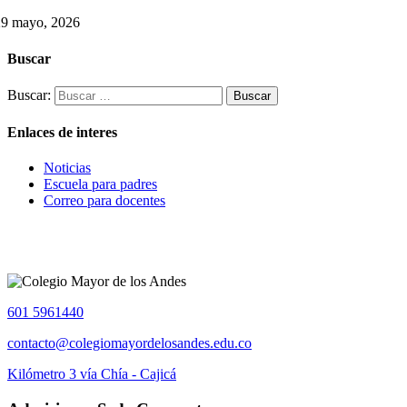
29 mayo, 2026
Buscar
Buscar:
Enlaces de interes
Noticias
Escuela para padres
Correo para docentes
601 5961440
contacto@colegiomayordelosandes.edu.co
Kilómetro 3 vía Chía - Cajicá