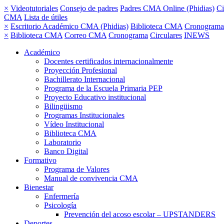
×
Videotutoriales
Consejo de padres
Padres CMA Online (Phidias)
Ci
CMA
Lista de útiles
×
Escritorio Académico CMA (Phidias)
Biblioteca CMA
Cronograma
×
Biblioteca CMA
Correo CMA
Cronograma
Circulares
INEWS
Académico
Docentes certificados internacionalmente
Proyección Profesional
Bachillerato Internacional
Programa de la Escuela Primaria PEP
Proyecto Educativo institucional
Bilingüismo
Programas Institucionales
Vídeo Institucional
Biblioteca CMA
Laboratorio
Banco Digital
Formativo
Programa de Valores
Manual de convivencia CMA
Bienestar
Enfermería
Psicología
Prevención del acoso escolar – UPSTANDERS
Deportes