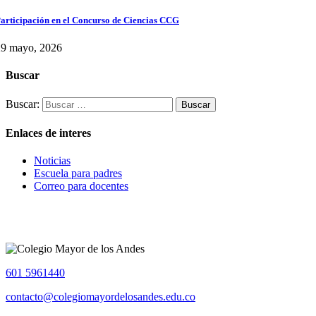
articipación en el Concurso de Ciencias CCG
29 mayo, 2026
Buscar
Buscar:
Enlaces de interes
Noticias
Escuela para padres
Correo para docentes
601 5961440
contacto@colegiomayordelosandes.edu.co