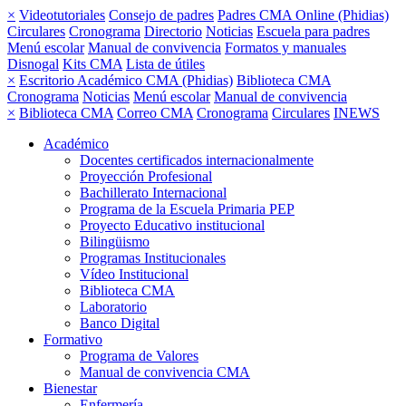
×
Videotutoriales
Consejo de padres
Padres CMA Online (Phidias)
Circulares
Cronograma
Directorio
Noticias
Escuela para padres
Menú escolar
Manual de convivencia
Formatos y manuales
Disnogal
Kits CMA
Lista de útiles
×
Escritorio Académico CMA (Phidias)
Biblioteca CMA
Cronograma
Noticias
Menú escolar
Manual de convivencia
×
Biblioteca CMA
Correo CMA
Cronograma
Circulares
INEWS
Académico
Docentes certificados internacionalmente
Proyección Profesional
Bachillerato Internacional
Programa de la Escuela Primaria PEP
Proyecto Educativo institucional
Bilingüismo
Programas Institucionales
Vídeo Institucional
Biblioteca CMA
Laboratorio
Banco Digital
Formativo
Programa de Valores
Manual de convivencia CMA
Bienestar
Enfermería