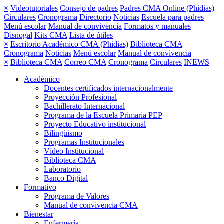
×
Videotutoriales
Consejo de padres
Padres CMA Online (Phidias)
Circulares
Cronograma
Directorio
Noticias
Escuela para padres
Menú escolar
Manual de convivencia
Formatos y manuales
Disnogal
Kits CMA
Lista de útiles
×
Escritorio Académico CMA (Phidias)
Biblioteca CMA
Cronograma
Noticias
Menú escolar
Manual de convivencia
×
Biblioteca CMA
Correo CMA
Cronograma
Circulares
INEWS
Académico
Docentes certificados internacionalmente
Proyección Profesional
Bachillerato Internacional
Programa de la Escuela Primaria PEP
Proyecto Educativo institucional
Bilingüismo
Programas Institucionales
Vídeo Institucional
Biblioteca CMA
Laboratorio
Banco Digital
Formativo
Programa de Valores
Manual de convivencia CMA
Bienestar
Enfermería