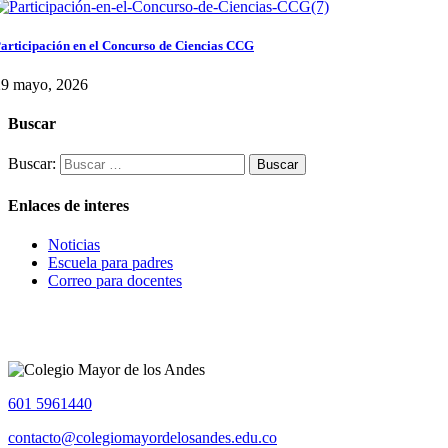
articipación en el Concurso de Ciencias CCG
29 mayo, 2026
Buscar
Buscar:
Enlaces de interes
Noticias
Escuela para padres
Correo para docentes
601 5961440
contacto@colegiomayordelosandes.edu.co