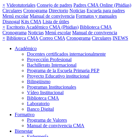
×
Videotutoriales
Consejo de padres
Padres CMA Online (Phidias)
Circulares
Cronograma
Directorio
Noticias
Escuela para padres
Menú escolar
Manual de convivencia
Formatos y manuales
Disnogal
Kits CMA
Lista de útiles
×
Escritorio Académico CMA (Phidias)
Biblioteca CMA
Cronograma
Noticias
Menú escolar
Manual de convivencia
×
Biblioteca CMA
Correo CMA
Cronograma
Circulares
INEWS
Académico
Docentes certificados internacionalmente
Proyección Profesional
Bachillerato Internacional
Programa de la Escuela Primaria PEP
Proyecto Educativo institucional
Bilingüismo
Programas Institucionales
Vídeo Institucional
Biblioteca CMA
Laboratorio
Banco Digital
Formativo
Programa de Valores
Manual de convivencia CMA
Bienestar
Enfermería