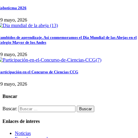
oboticma 2026
29 mayo, 2026
umbidos de aprendizaje. Así conmemoramos el Día Mundial de las Abejas en el
olegio Mayor de los Andes
29 mayo, 2026
articipación en el Concurso de Ciencias CCG
29 mayo, 2026
Buscar
Buscar:
Enlaces de interes
Noticias