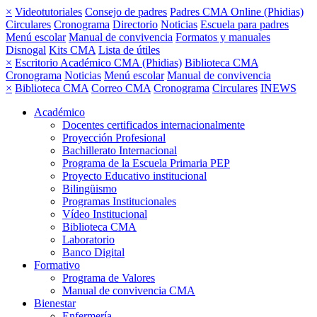
×
Videotutoriales
Consejo de padres
Padres CMA Online (Phidias)
Circulares
Cronograma
Directorio
Noticias
Escuela para padres
Menú escolar
Manual de convivencia
Formatos y manuales
Disnogal
Kits CMA
Lista de útiles
×
Escritorio Académico CMA (Phidias)
Biblioteca CMA
Cronograma
Noticias
Menú escolar
Manual de convivencia
×
Biblioteca CMA
Correo CMA
Cronograma
Circulares
INEWS
Académico
Docentes certificados internacionalmente
Proyección Profesional
Bachillerato Internacional
Programa de la Escuela Primaria PEP
Proyecto Educativo institucional
Bilingüismo
Programas Institucionales
Vídeo Institucional
Biblioteca CMA
Laboratorio
Banco Digital
Formativo
Programa de Valores
Manual de convivencia CMA
Bienestar
Enfermería