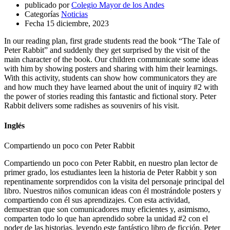
publicado por
Colegio Mayor de los Andes
Categorías
Noticias
Fecha
15 diciembre, 2023
In our reading plan, first grade students read the book “The Tale of
Peter Rabbit” and suddenly they get surprised by the visit of the
main character of the book. Our children communicate some ideas
with him by showing posters and sharing with him their learnings.
With this activity, students can show how communicators they are
and how much they have learned about the unit of inquiry #2 with
the power of stories reading this fantastic and fictional story. Peter
Rabbit delivers some radishes as souvenirs of his visit.
Inglés
Compartiendo un poco con Peter Rabbit
Compartiendo un poco con Peter Rabbit, en nuestro plan lector de
primer grado, los estudiantes leen la historia de Peter Rabbit y son
repentinamente sorprendidos con la visita del personaje principal del
libro. Nuestros niños comunican ideas con él mostrándole posters y
compartiendo con él sus aprendizajes. Con esta actividad,
demuestran que son comunicadores muy eficientes y, asimismo,
comparten todo lo que han aprendido sobre la unidad #2 con el
poder de las historias, leyendo este fantástico libro de ficción. Peter