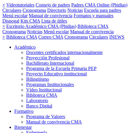
×
Videotutoriales
Consejo de padres
Padres CMA Online (Phidias)
Circulares
Cronograma
Directorio
Noticias
Escuela para padres
Menú escolar
Manual de convivencia
Formatos y manuales
Disnogal
Kits CMA
Lista de útiles
×
Escritorio Académico CMA (Phidias)
Biblioteca CMA
Cronograma
Noticias
Menú escolar
Manual de convivencia
×
Biblioteca CMA
Correo CMA
Cronograma
Circulares
INEWS
Académico
Docentes certificados internacionalmente
Proyección Profesional
Bachillerato Internacional
Programa de la Escuela Primaria PEP
Proyecto Educativo institucional
Bilingüismo
Programas Institucionales
Vídeo Institucional
Biblioteca CMA
Laboratorio
Banco Digital
Formativo
Programa de Valores
Manual de convivencia CMA
Bienestar
Enfermería