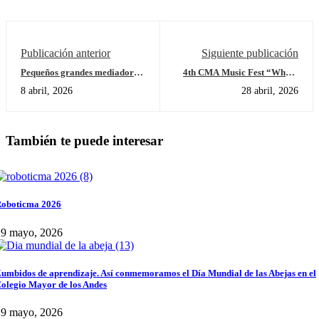
Publicación anterior
Siguiente publicación
Pequeños grandes mediadores
4th CMA Music Fest “Where
Jardín cierra “Quiénes
the Talent Shines Brightest”
8 abril, 2026
28 abril, 2026
somos” con aprendizaje, juego
y soluciones en acción
También te puede interesar
oboticma 2026
29 mayo, 2026
umbidos de aprendizaje. Así conmemoramos el Día Mundial de las Abejas en el
olegio Mayor de los Andes
29 mayo, 2026