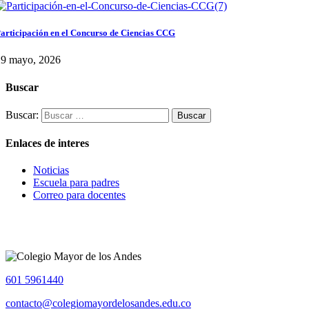
articipación en el Concurso de Ciencias CCG
29 mayo, 2026
Buscar
Buscar:
Enlaces de interes
Noticias
Escuela para padres
Correo para docentes
601 5961440
contacto@colegiomayordelosandes.edu.co